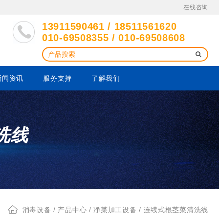
在线咨询
13911590461 / 18511561620
010-69508355 / 010-69508608
新闻资讯
服务支持
了解我们
洗线
消毒设备
/
产品中心
/
净菜加工设备
/ 连续式根茎菜清洗线