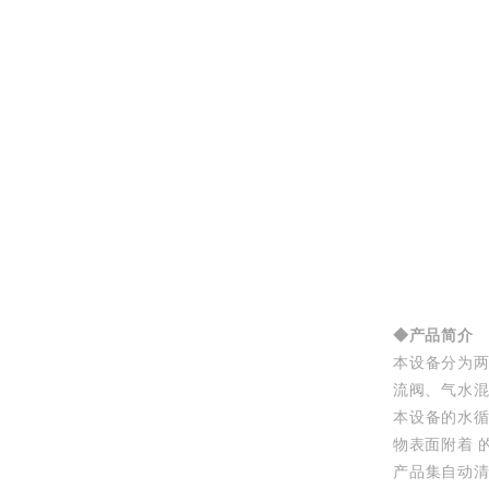
◆产品简介
本设备分为
流阀、气水混
本设备的水
物表面附着 
产品集自动