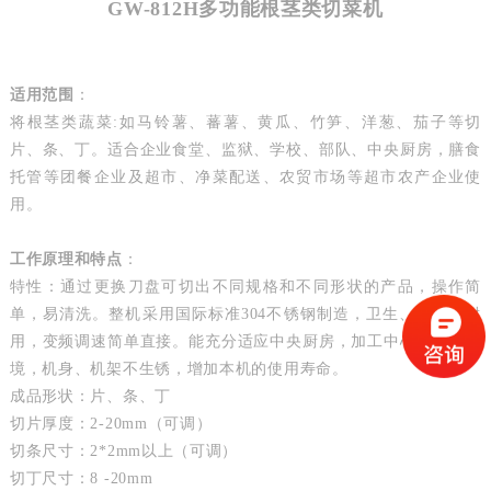
GW-812H多功能根茎类切菜机
适用范围
：
将根茎类蔬菜
:
如马铃薯、蕃薯、黄瓜、竹笋、洋葱、茄子等切
片、条、丁。适合企业食堂、监狱、学校、部队、中央厨房，膳食
托管等团餐企业及超市、净菜配送、农贸市场等超市农产企业使
用。
工作原理和特点
：
特性：
通过更换刀盘可切出不同规格和不同形状的产品，操作简
单，易清洗。
整机采用国际标准
304
不锈钢制造，卫生、美观、耐
用，变频调速简单直接。
能充分适应中央厨房，加工中心等潮湿环
境，机身、机架不生锈，增加本机的使用寿命。
成品形状：
片、条、丁
切片厚度：
2-20mm
（可调）
切条尺寸：
2*2mm
以上（可调）
切丁尺寸：
8 -20mm