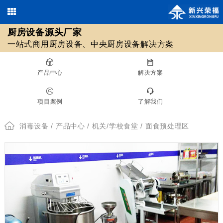
厨房设备源头厂家
欢迎光临北京新兴荣福厨房设备有限公司，优质
商用厨房设备
/
中央厨房设备
13911590461 / 18511561620
一站式商用厨房设备、中央厨房设备解决方案
010-69508355 / 010-69508608
源头厂家！
在线咨询
产品中心
解决方案
厨房设备源头厂家
项目案例
了解我们
一站式商用厨房设备、中央厨房设备解决方案
消毒设备
/
产品中心
/
机关/学校食堂
/ 面食预处理区