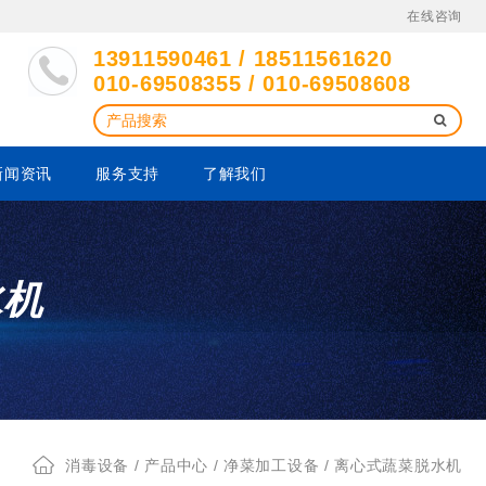
在线咨询
13911590461 / 18511561620
010-69508355 / 010-69508608
新闻资讯
服务支持
了解我们
水机
消毒设备
/
产品中心
/
净菜加工设备
/ 离心式蔬菜脱水机