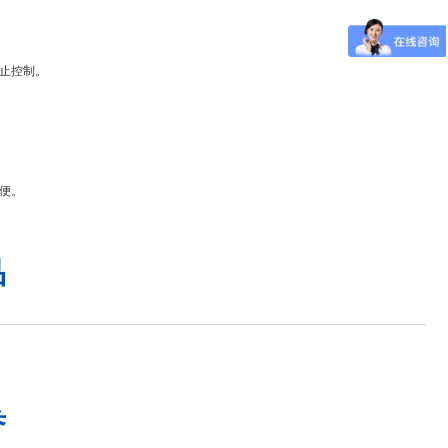
止控制。
便。
品
誉