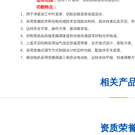
用范围：
适
用于叶菜类、切割后根茎类表面沥水
。
能特点：
1、用于净菜加工中叶菜类、切割后根茎类表面沥水
。
2、采用变频技术和光电传感技术实现脱水时间、脱水转速以及开启、停
3、运转安全可靠，操作方便，振动噪音低。
4、控制系统由高端变频调速器和光电传感器等控制元件组成。
5、上盖开启结构采用油气混合型减震弹簧，全开放式设计，装取方便。
6、采用变频式调节方式和脱水计时定时功能，配急停开关装置。
7
、驱动电机采用变频调速三相异步电动机，运转传动平稳、转速调整方
相关产
资质荣