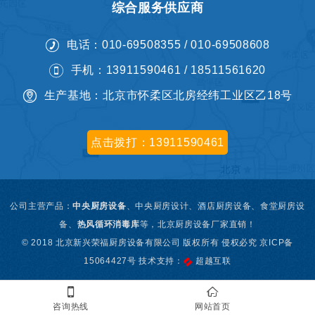
综合服务供应商
电话：010-69508355 / 010-69508608
手机：13911590461 / 18511561620
生产基地：北京市怀柔区北房经纬工业区乙18号
点击拨打：13911590461
公司主营产品：
中央厨房设备
、
中央厨房设计、
酒店厨房设备、食堂厨房设
备、
热风循环消毒库
等，北京厨房设备厂家直销！
© 2018 北京新兴荣福厨房设备有限公司 版权所有 侵权必究
京ICP备
15064427号 技术支持：
超越互联
咨询热线
网站首页