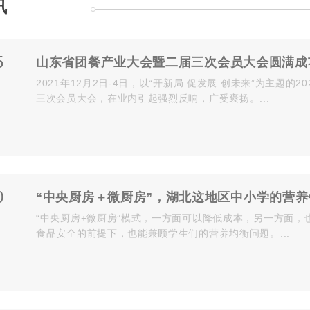
讯
5
山东省团餐产业大会暨二届三次会员大会圆满成
2021年12月2日-4日，以“开新局 促发展 创未来”为主题的
三次会员大会，在业内引起强烈反响，广受褒扬。...
0
“中央厨房＋微厨房”，湖北这地区中小学的营
“​中央厨房+微厨房”模式，一方面可以降低成本，另一方面
食品安全的前提下，也能兼顾学生们的营养均衡问题。...