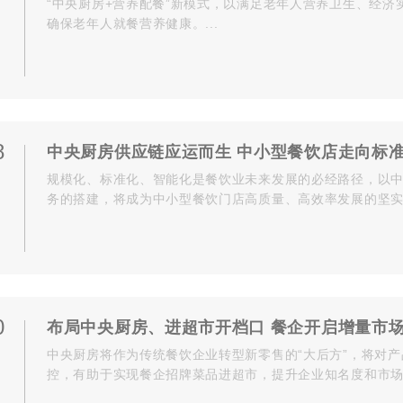
“中央厨房+营养配餐”新模式，以满足老年人营养卫生、经济
确保老年人就餐营养健康。...
8
中央厨房供应链应运而生 中小型餐饮店走向标
规模化、标准化、智能化是餐饮业未来发展的必经路径，以
务的搭建，将成为中小型餐饮门店高质量、高效率发展的坚实后
0
布局中央厨房、进超市开档口 餐企开启增量市
中央厨房将作为传统餐饮企业转型新零售的“大后方”，将对
控，有助于实现餐企招牌菜品进超市，提升企业知名度和市场份